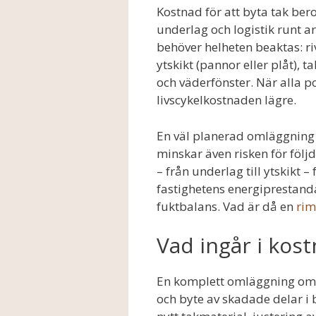
Kostnad för att byta tak bero
underlag och logistik runt ar
behöver helheten beaktas: ri
ytskikt (pannor eller plåt), 
och väderfönster. När alla p
livscykelkostnaden lägre.
En väl planerad omläggning ge
minskar även risken för följ
– från underlag till ytskikt 
fastighetens energiprestand
fuktbalans. Vad är då en
rim
Vad ingår i kost
En komplett omläggning omfat
och byte av skadade delar i