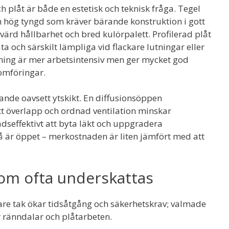
h plåt är både en estetisk och teknisk fråga. Tegel
ch hög tyngd som kräver bärande konstruktion i gott
värd hållbarhet och bred kulörpalett. Profilerad plåt
ta och särskilt lämpliga vid flackare lutningar eller
ning är mer arbetsintensiv men ger mycket god
nomföringar.
nde oavsett ytskikt. En diffusionsöppen
 överlapp och ordnad ventilation minskar
adseffektivt att byta läkt och uppgradera
å är öppet – merkostnaden är liten jämfört med att
om ofta underskattas
re tak ökar tidsåtgång och säkerhetskrav; valmade
r ränndalar och plåtarbeten.