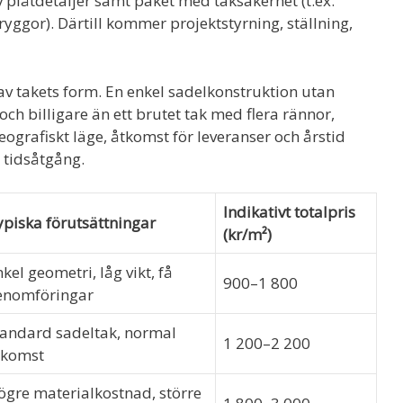
v plåtdetaljer samt paket med taksäkerhet (t.ex.
yggor). Därtill kommer projektstyrning, ställning,
av takets form. En enkel sadelkonstruktion utan
h billigare än ett brutet tak med flera rännor,
eografiskt läge, åtkomst för leveranser och årstid
h tidsåtgång.
Indikativt totalpris
ypiska förutsättningar
(kr/m²)
kel geometri, låg vikt, få
900–1 800
enomföringar
tandard sadeltak, normal
1 200–2 200
tkomst
ögre materialkostnad, större