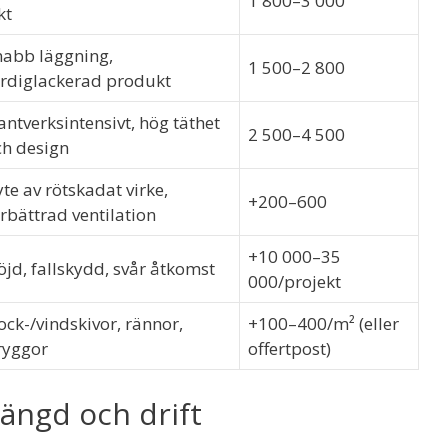
1 800–3 000
kt
nabb läggning,
1 500–2 800
ärdiglackerad produkt
ntverksintensivt, hög täthet
2 500–4 500
ch design
te av rötskadat virke,
+200–600
rbättrad ventilation
+10 000–35
jd, fallskydd, svår åtkomst
000/projekt
ck-/vindskivor, rännor,
+100–400/m² (eller
ryggor
offertpost)
slängd och drift