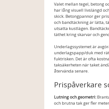
Valet mellan tegel, betong oc
har lång visuell livslängd o
skick. Betongpannor ger pris
och bandtäckning är lätta, tä
utsatta kustlägen. Bandtäck
täthet kring skarvar och ge
Underlagssystemet är avgöra
underlagspapp/duk med rätt
fuktrisken. Det är ofta kostn
taksäkerheten när taket änd
återvända senare.
Prispåverkare s
Lutning och geometri:
Branta
och brutna tak ger fler mete