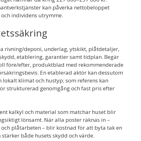
 hantverkstjänster kan påverka nettobeloppet
 och individens utrymme.
tetssäkring
ra rivning/deponi, underlag, ytskikt, plåtdetaljer,
rskydd, etablering, garantier samt tidplan. Begär
koll före/efter, produktblad med rekommenderade
 försäkringsbevis. En etablerad aktör kan dessutom
 lokalt klimat och hustyp; som referens kan
r strukturerad genomgång och fast pris efter
ent kalkyl och material som matchar huset blir
gsiktigt lönsamt. När alla poster räknas in –
 och plåtarbeten – blir kostnad för att byta tak en
m stärker både husets skydd och värde.