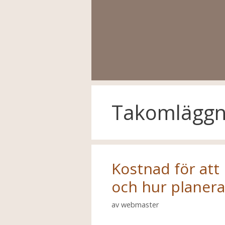
Hoppa
till
innehåll
Takomläggn
Kostnad för att 
och hur planer
av
webmaster