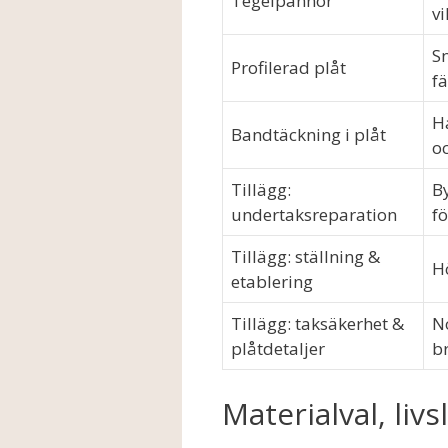
Tegelpannor
vi
S
Profilerad plåt
f
Ha
Bandtäckning i plåt
o
Tillägg:
By
undertaksreparation
fö
Tillägg: ställning &
Hö
etablering
Tillägg: taksäkerhet &
No
plåtdetaljer
b
Materialval, liv