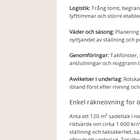
Logistik:
Trång tomt, begräns
lyfttimmar och större etable
Väder och säsong:
Planering 
nyttjandet av ställning och p
Genomföringar:
Takfönster, 
anslutningar och noggrann t
Avvikelser i underlag:
Rötskad
ibland först efter rivning o
Enkel räkneövning för ö
Anta ett 120 m² sadeltak i 
riktvärde om cirka 1 600 kr/
ställning och taksäkerhet, s
oförutsett underlag. Totalb