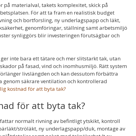
r på materialval, takets komplexitet, skick på
betsplatsen. För att ta fram en realistisk budget
vning och bortforsling, ny underlagspapp och läkt,
taksäkerhet, genomföringar, ställning samt arbetsmiljö
oster synliggörs blir investeringen förutsägbar och
r inte bara ett tätare och mer slitstarkt tak, utan
dskador på fasad, vind och inomhusmiljö. Rätt system
– förlänger livslängden och kan dessutom förbättra
a genom säkrare ventilation och kontrollerad
lig kostnad för att byta tak?
nad för att byta tak?
tar normalt rivning av befintligt ytskikt, kontroll
 bärläkt/ströläkt, ny underlagspapp/duk, montage av