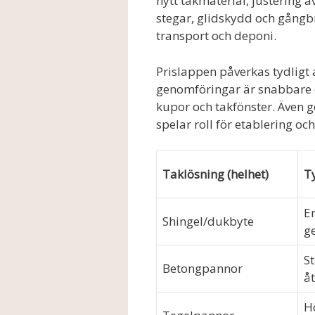
nytt takmaterial, justering a
stegar, glidskydd och gångbr
transport och deponi.
Prislappen påverkas tydligt 
genomföringar är snabbare oc
kupor och takfönster. Även g
spelar roll för etablering oc
Taklösning (helhet)
T
En
Shingel/dukbyte
g
S
Betongpannor
å
H