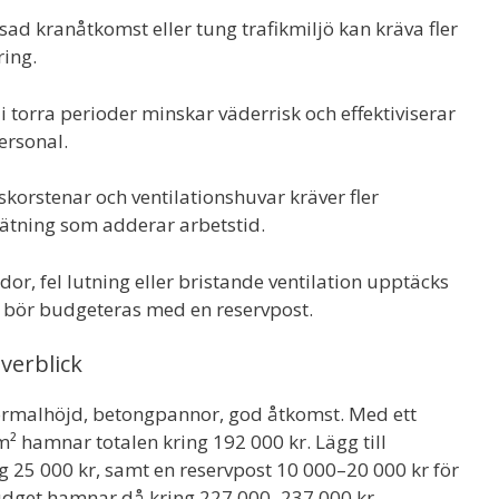
ad kranåtkomst eller tung trafikmiljö kan kräva fler
ring.
i torra perioder minskar väderrisk och effektiviserar
ersonal.
skorstenar och ventilationshuvar kräver fler
ätning som adderar arbetstid.
or, fel lutning eller bristande ventilation upptäcks
ch bör budgeteras med en reservpost.
verblick
normalhöjd, betongpannor, god åtkomst. Med ett
m² hamnar totalen kring 192 000 kr. Lägg till
äg 25 000 kr, samt en reservpost 10 000–20 000 kr för
udget hamnar då kring 227 000–237 000 kr.