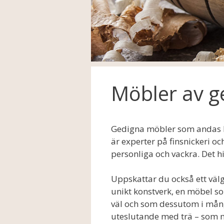
Möbler av g
Gedigna möbler som andas k
är experter på finsnickeri o
personliga och vackra. Det hi
Uppskattar du också ett välg
unikt konstverk, en möbel s
väl och som dessutom i många
uteslutande med trä – som m