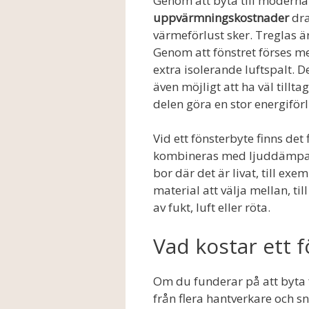
Genom att byta till modern
uppvärmningskostnader
dra
värmeförlust sker. Treglas ä
Genom att fönstret förses med 
extra isolerande luftspalt. 
även möjligt att ha väl tillta
delen göra en stor energiförl
Vid ett fönsterbyte finns det 
kombineras med ljuddämpand
bor där det är livat, till exe
material att välja mellan, t
av fukt, luft eller röta.
Vad kostar ett 
Om du funderar på att byta f
från flera hantverkare och s