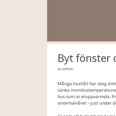
Hoppa
till
innehåll
Byt fönster
av
admin
Många hushåll har idag äldr
sänka inomhustemperaturen 
hus som är eluppvärmda. Pri
vinterhalvåret – just under 