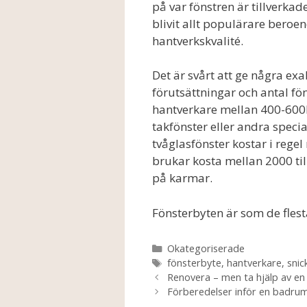
på var fönstren är tillverka
blivit allt populärare beroe
hantverkskvalité.
Det är svårt att ge några ex
förutsättningar och antal fön
hantverkare mellan 400-600kr
takfönster eller andra special
tvåglasfönster kostar i regel
brukar kosta mellan 2000 til
på karmar.
Fönsterbyten är som de flest
Kategorier
Okategoriserade
Etiketter
fönsterbyte
,
hantverkare
,
snic
Renovera – men ta hjälp av en 
Förberedelser inför en badru