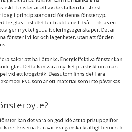
a högisolerande fönster kan man
sänka sina
stiskt. Fönster är ett av de ställen där störst
r idag i princip standard för denna fönstertyp.
tre glas – istället för traditionellt två – bildas en
Detta ger mycket goda isoleringsegenskaper. Det är
gna fönster i villor och lägenheter, utan att för den
ust.
flera saker att ha i åtanke. Energieffektiva fönster kan
e glas. Detta kan vara mycket praktiskt om man
mpel vid ett krogstråk. Dessutom finns det flera
ill exempel PVC som är ett material som inte påverkas
fönsterbyte?
önster kan det vara en god idé att ta prisuppgifter
nickare. Priserna kan variera ganska kraftigt beroende