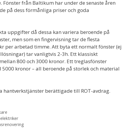
de. Fönster från Baltikum har under de senaste åren
nde på dess förmånliga priser och goda
akta uppgifter då dessa kan variera beroende på
ster, men som en fingervisning tar de flesta
 per arbetad timme. Att byta ett normalt fönster (ej
lösningar) tar vanligtvis 2-3h. Ett klassiskt
 mellan 800 och 3000 kronor. Ett treglasfönster
l 5000 kronor – all beroende på storlek och material
a hantverkstjänster berättigade till ROT-avdrag.
kare
elektriker
msrenovering