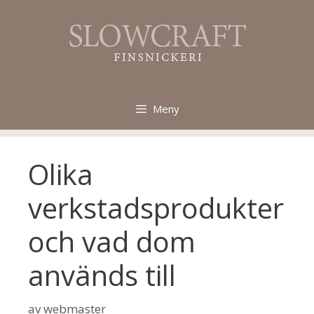
Hoppa
till
innehåll
Meny
Olika
verkstadsprodukter
och vad dom
används till
av
webmaster